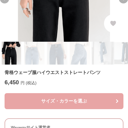
Previous slide
Ne
骨格ウェーブ服ハイウエストストレートパンツ
6,450
円 (税込)
サイズ・カラーを選ぶ
Waverryサイト運営者