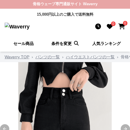
骨格ウェーブ専門通販サイト Waverry
15,000円以上のご購入で送料無料
0
0
セール商品
条件を変更
人気ランキング
Waverry TOP
›
パンツの一覧
›
ハイウエストパンツの一覧
›
骨格