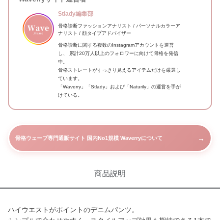
Stlady編集部
骨格診断ファッションアナリスト / パーソナルカラーア
ナリスト / 顔タイプアドバイザー
骨格診断に関する複数のInstagramアカウントを運営
し、 累計20万人以上のフォロワーに向けて骨格を発信
中。
骨格ストレートがすっきり見えるアイテムだけを厳選し
ています。
「Waverry」「Stlady」および「Naturily」の運営を手が
けている。
→
骨格ウェーブ専門通販サイト 国内No1規模 Waverryについて
商品説明
ハイウエストがポイントのデニムパンツ。