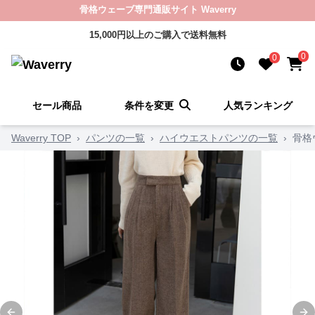
骨格ウェーブ専門通販サイト Waverry
15,000円以上のご購入で送料無料
0
0
セール商品
条件を変更
人気ランキング
Waverry TOP
›
パンツの一覧
›
ハイウエストパンツの一覧
›
骨格