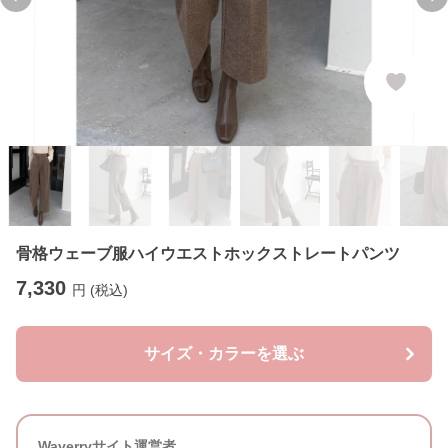
Previous slide
Ne
骨格ウェーブ服ハイウエストホックストレートパンツ
7,330
円 (税込)
サイズ・カラーを選ぶ
Waverryサイト運営者