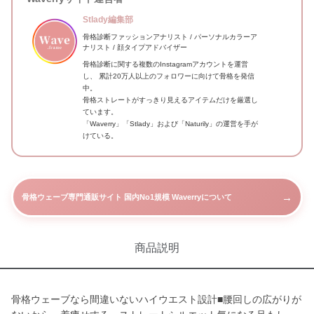
Stlady編集部
骨格診断ファッションアナリスト / パーソナルカラーア
ナリスト / 顔タイプアドバイザー
骨格診断に関する複数のInstagramアカウントを運営
し、 累計20万人以上のフォロワーに向けて骨格を発信
中。
骨格ストレートがすっきり見えるアイテムだけを厳選し
ています。
「Waverry」「Stlady」および「Naturily」の運営を手が
けている。
→
骨格ウェーブ専門通販サイト 国内No1規模 Waverryについて
商品説明
骨格ウェーブなら間違いないハイウエスト設計■腰回しの広がりが