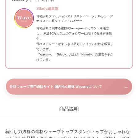
Stlady編集部
骨格診断ファッションアナリスト / パーソナルカラーア
ナリスト / 顔タイプアドバイザー
骨格診断に関する複数のInstagramアカウントを運営
し、 累計20万人以上のフォロワーに向けて骨格を発信
中。
骨格ストレートがすっきり見えるアイテムだけを厳選し
ています。
「Waverry」「Stlady」および「Naturily」の運営を手が
けている。
→
骨格ウェーブ専門通販サイト 国内No1規模 Waverryについて
商品説明
着回し力抜群の骨格ウェーブトップスタンクトップがおしゃれな