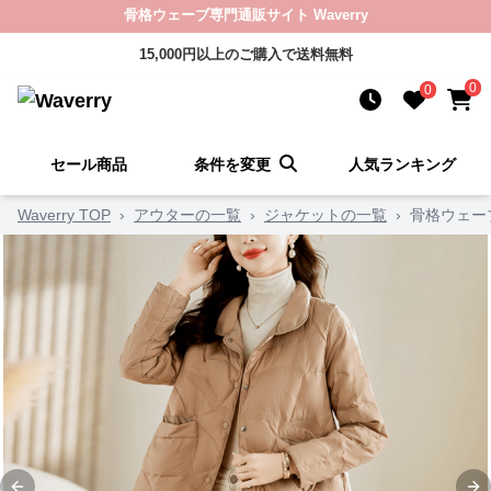
骨格ウェーブ専門通販サイト Waverry
15,000円以上のご購入で送料無料
0
0
セール商品
条件を変更
人気ランキング
Waverry TOP
›
アウターの一覧
›
ジャケットの一覧
›
骨格ウェー