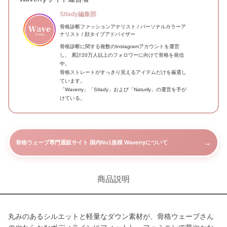
Stlady編集部
骨格診断ファッションアナリスト / パーソナルカラーア
ナリスト / 顔タイプアドバイザー
骨格診断に関する複数のInstagramアカウントを運営
し、 累計20万人以上のフォロワーに向けて骨格を発信
中。
骨格ストレートがすっきり見えるアイテムだけを厳選し
ています。
「Waverry」「Stlady」および「Naturily」の運営を手が
けている。
→
骨格ウェーブ専門通販サイト 国内No1規模 Waverryについて
商品説明
丸みのあるシルエットと軽量なダウン素材が、骨格ウェーブさん