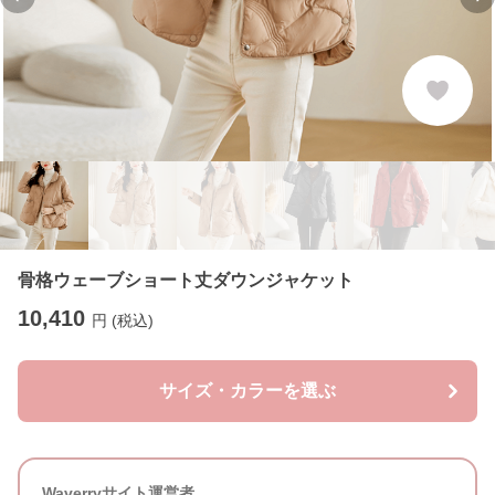
Previous slide
Ne
骨格ウェーブショート丈ダウンジャケット
10,410
円 (税込)
サイズ・カラーを選ぶ
Waverryサイト運営者