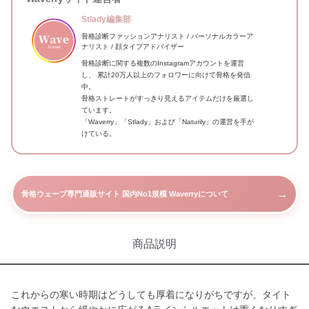
Stlady編集部
骨格診断ファッションアナリスト / パーソナルカラーア
ナリスト / 顔タイプアドバイザー
骨格診断に関する複数のInstagramアカウントを運営
し、 累計20万人以上のフォロワーに向けて骨格を発信
中。
骨格ストレートがすっきり見えるアイテムだけを厳選し
ています。
「Waverry」「Stlady」および「Naturily」の運営を手が
けている。
→
骨格ウェーブ専門通販サイト 国内No1規模 Waverryについて
商品説明
これからの寒い時期はどうしても厚着になりがちですが、タイト