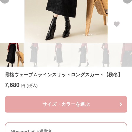
Previous slide
Ne
骨格ウェーブＡラインスリットロングスカート【秋冬】
7,680
円 (税込)
サイズ・カラーを選ぶ
Waverryサイト運営者