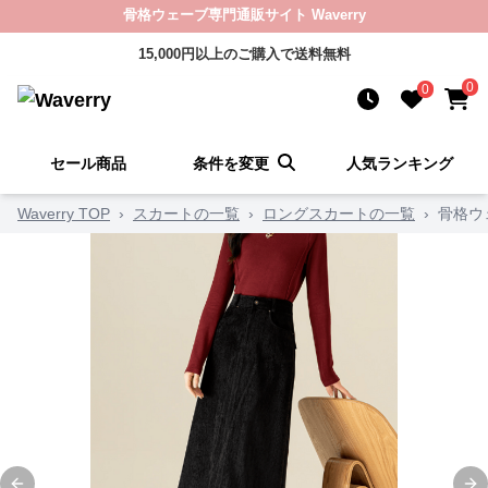
骨格ウェーブ専門通販サイト Waverry
15,000円以上のご購入で送料無料
0
0
セール商品
条件を変更
人気ランキング
Waverry TOP
›
スカートの一覧
›
ロングスカートの一覧
›
骨格ウ