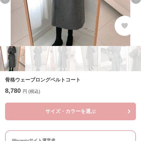
Previous slide
Ne
骨格ウェーブロングベルトコート
8,780
円 (税込)
サイズ・カラーを選ぶ
Waverryサイト運営者