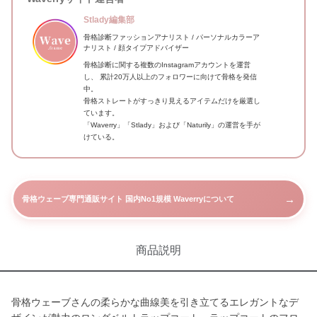
Stlady編集部
骨格診断ファッションアナリスト / パーソナルカラーア
ナリスト / 顔タイプアドバイザー
骨格診断に関する複数のInstagramアカウントを運営
し、 累計20万人以上のフォロワーに向けて骨格を発信
中。
骨格ストレートがすっきり見えるアイテムだけを厳選し
ています。
「Waverry」「Stlady」および「Naturily」の運営を手が
けている。
→
骨格ウェーブ専門通販サイト 国内No1規模 Waverryについて
商品説明
骨格ウェーブさんの柔らかな曲線美を引き立てるエレガントなデ