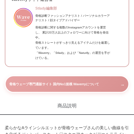
Stlady編集部
骨格診断ファッションアナリスト / パーソナルカラーア
ナリスト / 顔タイプアドバイザー
骨格診断に関する複数のInstagramアカウントを運営
し、 累計20万人以上のフォロワーに向けて骨格を発信
中。
骨格ストレートがすっきり見えるアイテムだけを厳選し
ています。
「Waverry」「Stlady」および「Naturily」の運営を手が
けている。
→
骨格ウェーブ専門通販サイト 国内No1規模 Waverryについて
商品説明
柔らかなAラインシルエットが骨格ウェーブさんの美しい曲線を引