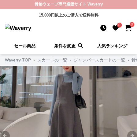
骨格ウェーブ専門通販サイト Waverry
15,000円以上のご購入で送料無料
0
0
セール商品
条件を変更
人気ランキング
Waverry TOP
›
スカートの一覧
›
ジャンパースカートの一覧
›
骨