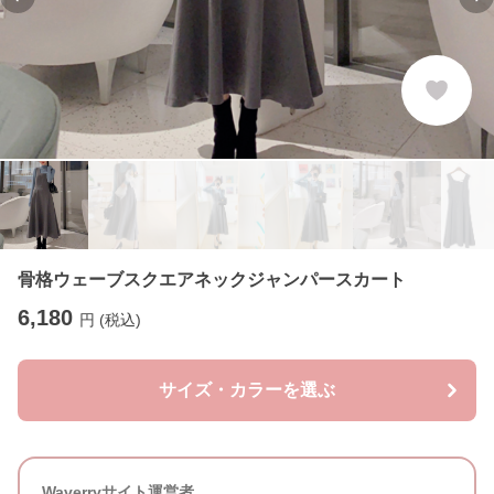
Previous slide
Ne
骨格ウェーブスクエアネックジャンパースカート
6,180
円 (税込)
サイズ・カラーを選ぶ
Waverryサイト運営者