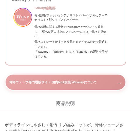
Stlady編集部
骨格診断ファッションアナリスト / パーソナルカラーア
ナリスト / 顔タイプアドバイザー
骨格診断に関する複数のInstagramアカウントを運営
し、 累計20万人以上のフォロワーに向けて骨格を発信
中。
骨格ストレートがすっきり見えるアイテムだけを厳選し
ています。
「Waverry」「Stlady」および「Naturily」の運営を手が
けている。
→
骨格ウェーブ専門通販サイト 国内No1規模 Waverryについて
商品説明
ボディラインにやさしく沿うリブ編みニットが、骨格ウェーブさ