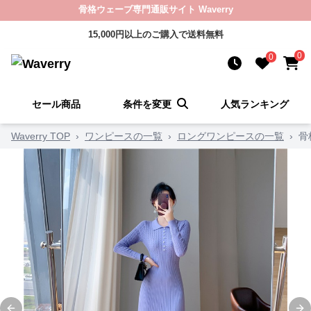
骨格ウェーブ専門通販サイト Waverry
15,000円以上のご購入で送料無料
0
0
セール商品
条件を変更
人気ランキング
Waverry TOP
›
ワンピースの一覧
›
ロングワンピースの一覧
›
骨