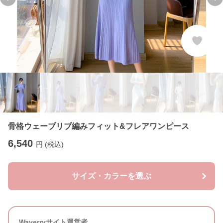
Previous slide
Ne
骨格ウェーブリブ編みフィット&フレアワンピース
6,540
円 (税込)
サイズ・カラーを選ぶ
Waverryサイト運営者