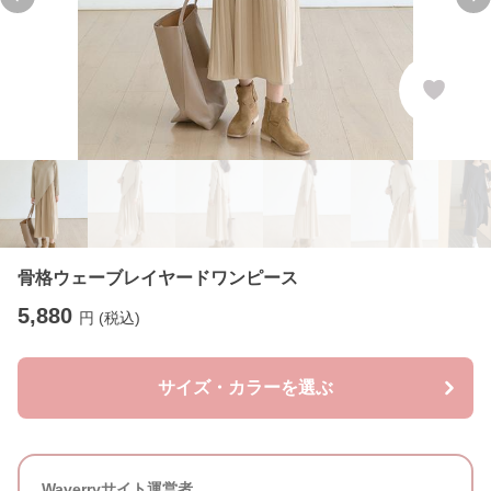
Previous slide
Ne
骨格ウェーブレイヤードワンピース
5,880
円 (税込)
サイズ・カラーを選ぶ
Waverryサイト運営者