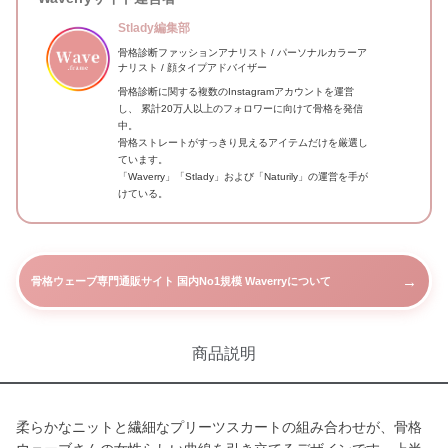
Stlady編集部
骨格診断ファッションアナリスト / パーソナルカラーア
ナリスト / 顔タイプアドバイザー
骨格診断に関する複数のInstagramアカウントを運営
し、 累計20万人以上のフォロワーに向けて骨格を発信
中。
骨格ストレートがすっきり見えるアイテムだけを厳選し
ています。
「Waverry」「Stlady」および「Naturily」の運営を手が
けている。
→
骨格ウェーブ専門通販サイト 国内No1規模 Waverryについて
商品説明
柔らかなニットと繊細なプリーツスカートの組み合わせが、骨格