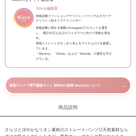
Stlady編集部
骨格診断ファッションアナリスト / パーソナルカラーア
ナリスト / 顔タイプアドバイザー
骨格診断に関する複数のInstagramアカウントを運営
し、 累計20万人以上のフォロワーに向けて骨格を発信
中。
骨格ストレートがすっきり見えるアイテムだけを厳選し
ています。
「Waverry」「Stlady」および「Naturily」の運営を手が
けている。
→
骨格ウェーブ専門通販サイト 国内No1規模 Waverryについて
商品説明
さらりと涼やかなリネン素材のストレートパンツ◎天然素材なら