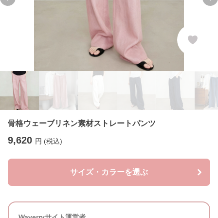
Previous slide
Ne
骨格ウェーブリネン素材ストレートパンツ
9,620
円 (税込)
サイズ・カラーを選ぶ
Waverryサイト運営者