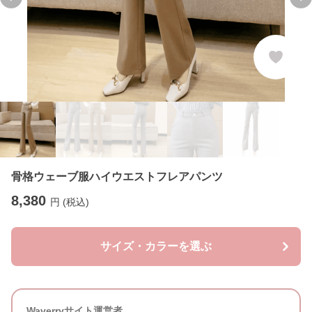
Previous slide
Ne
骨格ウェーブ服ハイウエストフレアパンツ
8,380
円 (税込)
サイズ・カラーを選ぶ
Waverryサイト運営者