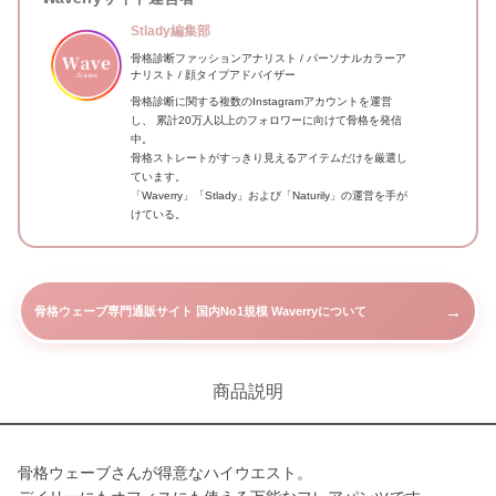
Stlady編集部
骨格診断ファッションアナリスト / パーソナルカラーア
ナリスト / 顔タイプアドバイザー
骨格診断に関する複数のInstagramアカウントを運営
し、 累計20万人以上のフォロワーに向けて骨格を発信
中。
骨格ストレートがすっきり見えるアイテムだけを厳選し
ています。
「Waverry」「Stlady」および「Naturily」の運営を手が
けている。
→
骨格ウェーブ専門通販サイト 国内No1規模 Waverryについて
商品説明
骨格ウェーブさんが得意なハイウエスト。