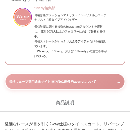
Stlady編集部
骨格診断ファッションアナリスト / パーソナルカラーア
ナリスト / 顔タイプアドバイザー
骨格診断に関する複数のInstagramアカウントを運営
し、 累計20万人以上のフォロワーに向けて骨格を発信
中。
骨格ストレートがすっきり見えるアイテムだけを厳選し
ています。
「Waverry」「Stlady」および「Naturily」の運営を手が
けている。
→
骨格ウェーブ専門通販サイト 国内No1規模 Waverryについて
商品説明
繊細なレースが目を引く2way仕様のタイトスカート。リバーシブ