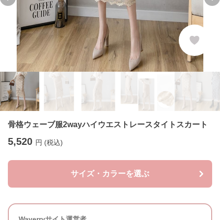
Previous slide
Ne
骨格ウェーブ服2wayハイウエストレースタイトスカート
5,520
円 (税込)
サイズ・カラーを選ぶ
Waverryサイト運営者