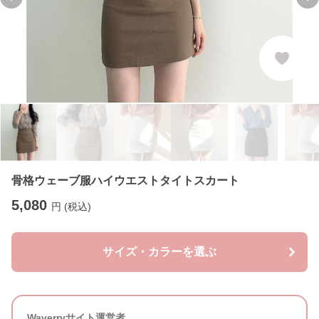
Previous slide
Ne
骨格ウェーブ服ハイウエストタイトスカート
5,080
円 (税込)
サイズ・カラーを選ぶ
Waverryサイト運営者