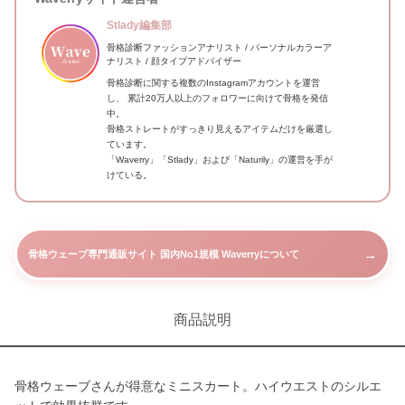
Stlady編集部
骨格診断ファッションアナリスト / パーソナルカラーア
ナリスト / 顔タイプアドバイザー
骨格診断に関する複数のInstagramアカウントを運営
し、 累計20万人以上のフォロワーに向けて骨格を発信
中。
骨格ストレートがすっきり見えるアイテムだけを厳選し
ています。
「Waverry」「Stlady」および「Naturily」の運営を手が
けている。
→
骨格ウェーブ専門通販サイト 国内No1規模 Waverryについて
商品説明
骨格ウェーブさんが得意なミニスカート。ハイウエストのシルエ