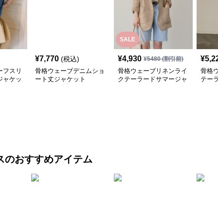
SALE
¥
7,770
¥
4,930
¥
5,2
(税込)
¥
5480
(割引前)
ーフスリ
骨格ウェーブデニムショ
骨格ウェーブリネンライ
骨格
ジャケッ
ート丈ジャケット
クテーラードサマージャ
テー
ケット
ト
ス
のおすすめアイテム