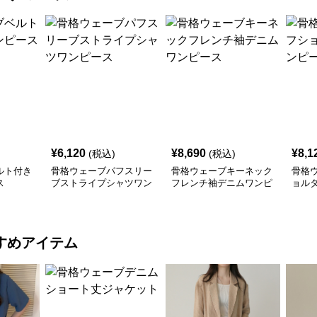
¥
6,120
¥
8,690
¥
8,1
(税込)
(税込)
ルト付き
骨格ウェーブパフスリー
骨格ウェーブキーネック
骨格
ス
ブストライプシャツワン
フレンチ袖デニムワンピ
ョル
ピース
ース
ス
すめアイテム