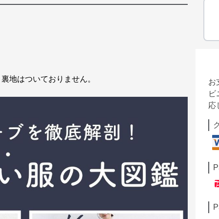
。裏地はついておりません。
お
ビ
応
P
P