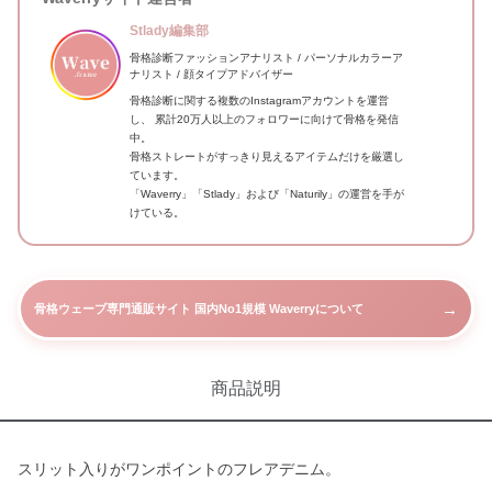
Stlady編集部
骨格診断ファッションアナリスト / パーソナルカラーア
ナリスト / 顔タイプアドバイザー
骨格診断に関する複数のInstagramアカウントを運営
し、 累計20万人以上のフォロワーに向けて骨格を発信
中。
骨格ストレートがすっきり見えるアイテムだけを厳選し
ています。
「Waverry」「Stlady」および「Naturily」の運営を手が
けている。
→
骨格ウェーブ専門通販サイト 国内No1規模 Waverryについて
商品説明
スリット入りがワンポイントのフレアデニム。