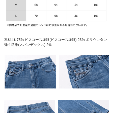
素材:綿 75% ビスコース繊維(ビスコース繊維) 23% ポリウレタン
弾性繊維(スパンデックス) 2%