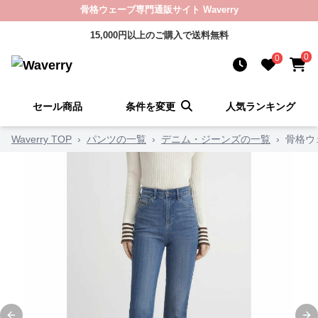
骨格ウェーブ専門通販サイト Waverry
15,000円以上のご購入で送料無料
0
0
セール商品
条件を変更
人気ランキング
Waverry TOP
›
パンツの一覧
›
デニム・ジーンズの一覧
›
骨格ウ