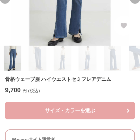
Previous slide
Ne
骨格ウェーブ服 ハイウエストセミフレアデニム
9,700
円 (税込)
サイズ・カラーを選ぶ
Waverryサイト運営者