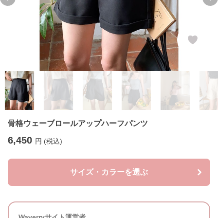
Previous slide
Ne
骨格ウェーブロールアップハーフパンツ
6,450
円 (税込)
サイズ・カラーを選ぶ
Waverryサイト運営者