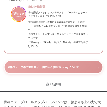
Stlady編集部
骨格診断ファッションアナリスト / パーソナルカラーア
ナリスト / 顔タイプアドバイザー
骨格診断に関する複数のInstagramアカウントを運営
し、 累計20万人以上のフォロワーに向けて骨格を発信
中。
骨格ストレートがすっきり見えるアイテムだけを厳選し
ています。
「Waverry」「Stlady」および「Naturily」の運営を手が
けている。
→
骨格ウェーブ専門通販サイト 国内No1規模 Waverryについて
商品説明
骨格ウェーブロールアップハーフパンツは、膝よりも上の丈で太