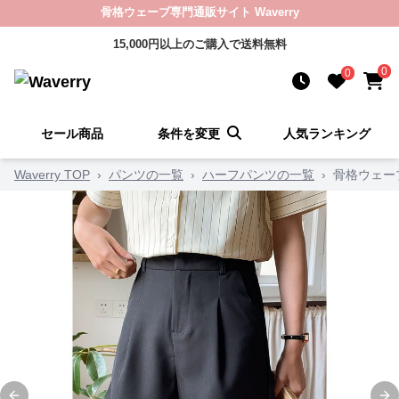
骨格ウェーブ専門通販サイト Waverry
15,000円以上のご購入で送料無料
0
0
セール商品
条件を変更
人気ランキング
Waverry TOP
›
パンツの一覧
›
ハーフパンツの一覧
›
骨格ウェー