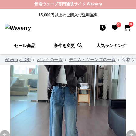
骨格ウェーブ専門通販サイト Waverry
15,000円以上のご購入で送料無料
0
0
セール商品
条件を変更
人気ランキング
Waverry TOP
›
パンツの一覧
›
デニム・ジーンズの一覧
›
骨格ウ