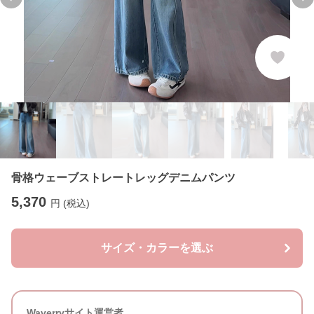
Previous slide
Ne
骨格ウェーブストレートレッグデニムパンツ
5,370
円 (税込)
サイズ・カラーを選ぶ
Waverryサイト運営者