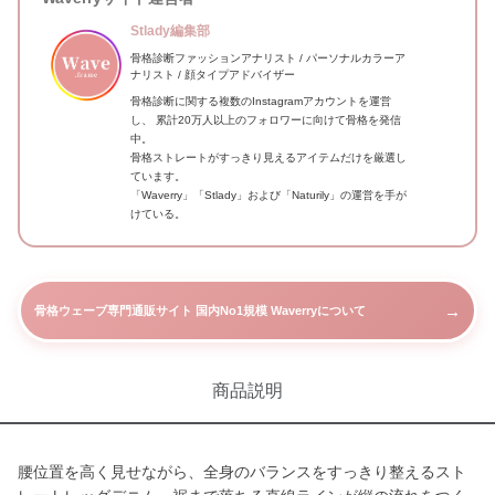
Stlady編集部
骨格診断ファッションアナリスト / パーソナルカラーア
ナリスト / 顔タイプアドバイザー
骨格診断に関する複数のInstagramアカウントを運営
し、 累計20万人以上のフォロワーに向けて骨格を発信
中。
骨格ストレートがすっきり見えるアイテムだけを厳選し
ています。
「Waverry」「Stlady」および「Naturily」の運営を手が
けている。
→
骨格ウェーブ専門通販サイト 国内No1規模 Waverryについて
商品説明
腰位置を高く見せながら、全身のバランスをすっきり整えるスト