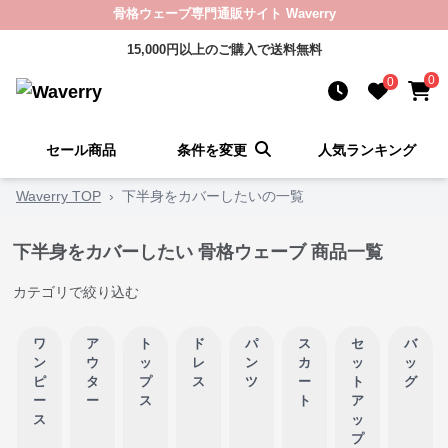
骨格ウェーブ専門通販サイト Waverry
15,000円以上のご購入で送料無料
0
0
セール商品
条件を変更
人気ランキング
Waverry TOP
›
下半身をカバーしたいの一覧
下半身をカバーしたい 骨格ウェーブ 商品一覧
カテゴリで絞り込む
ワ
ア
ト
ド
パ
ス
セ
バ
ン
ウ
ッ
レ
ン
カ
ッ
ッ
ピ
タ
プ
ス
ツ
ー
ト
グ
ー
ー
ス
ト
ア
ス
ッ
プ