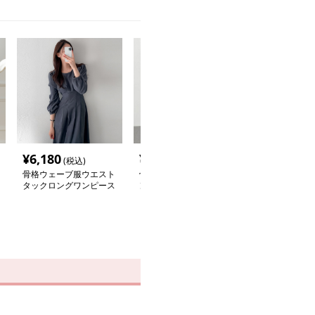
¥
6,180
¥
6,360
¥
7,900
(税込)
(税込)
(税込
骨格ウェーブ服ウエスト
骨格ウェーブ服フリルロ
骨格ウェーブ服
タックロングワンピース
ングワンピース
マーク付きキル
アウター