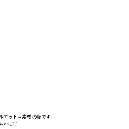
ルエット→素材
の順です。
やかに◎