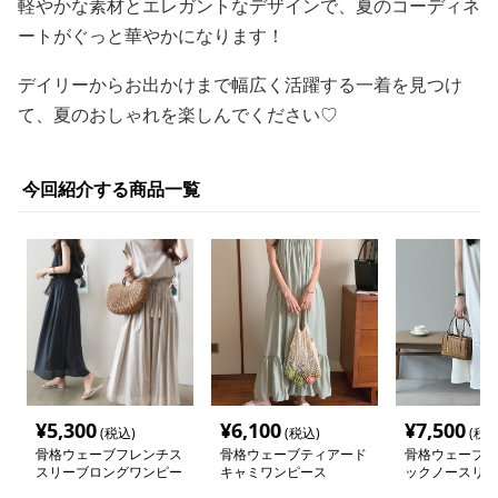
軽やかな素材とエレガントなデザインで、夏のコーディネ
ートがぐっと華やかになります！
デイリーからお出かけまで幅広く活躍する一着を見つけ
て、夏のおしゃれを楽しんでください♡
今回紹介する商品一覧
¥
5,300
¥
6,100
¥
7,500
(税込)
(税込)
(税込
骨格ウェーブフレンチス
骨格ウェーブティアード
骨格ウェーブラ
スリーブロングワンピー
キャミワンピース
ックノースリー
ス
ース